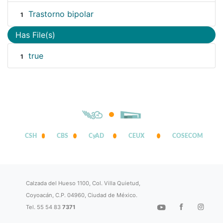
Trastorno bipolar
1
Has File(s)
true
1
CSH
CBS
CyAD
CEUX
COSECOM
Calzada del Hueso 1100, Col. Villa Quietud,
Coyoacán, C.P. 04960, Ciudad de México.
Tel. 55 54 83
7371