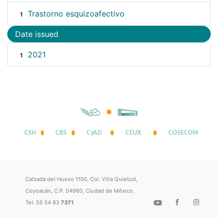
Trastorno esquizoafectivo
1
Date issued
2021
1
CSH
CBS
CyAD
CEUX
COSECOM
Calzada del Hueso 1100, Col. Villa Quietud,
Coyoacán, C.P. 04960, Ciudad de México.
Tel. 55 54 83
7371