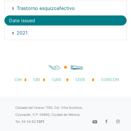
Trastorno esquizoafectivo
1
Date issued
2021
1
CSH
CBS
CyAD
CEUX
COSECOM
Calzada del Hueso 1100, Col. Villa Quietud,
Coyoacán, C.P. 04960, Ciudad de México.
Tel. 55 54 83
7371