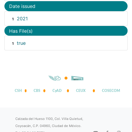
Date issued
2021
1
Has File(s)
true
1
CSH
CBS
CyAD
CEUX
COSECOM
Calzada del Hueso 1100, Col. Villa Quietud,
Coyoacán, C.P. 04960, Ciudad de México.