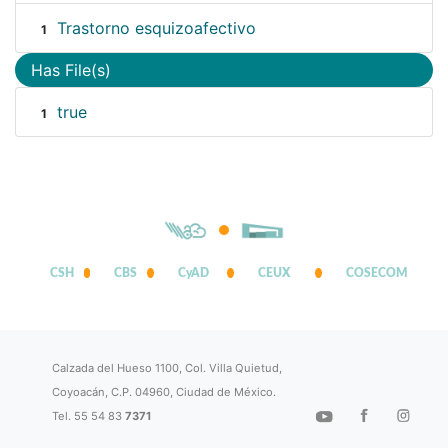
Trastorno esquizoafectivo
1
Has File(s)
true
1
CSH
CBS
CyAD
CEUX
COSECOM
Calzada del Hueso 1100, Col. Villa Quietud,
Coyoacán, C.P. 04960, Ciudad de México.
Tel. 55 54 83
7371