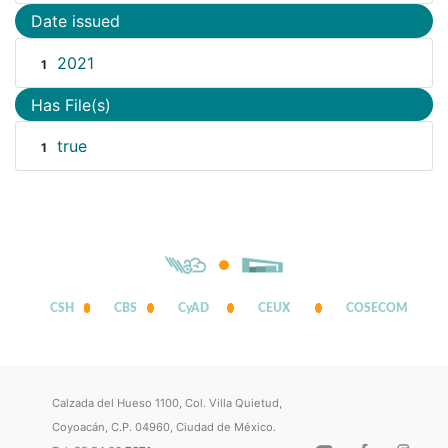
Date issued
2021
1
Has File(s)
true
1
CSH
CBS
CyAD
CEUX
COSECOM
Calzada del Hueso 1100, Col. Villa Quietud,
Coyoacán, C.P. 04960, Ciudad de México.