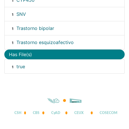
CYP450
1
SNV
1
Trastorno bipolar
1
Trastorno esquizoafectivo
1
Has File(s)
true
1
CSH
CBS
CyAD
CEUX
COSECOM