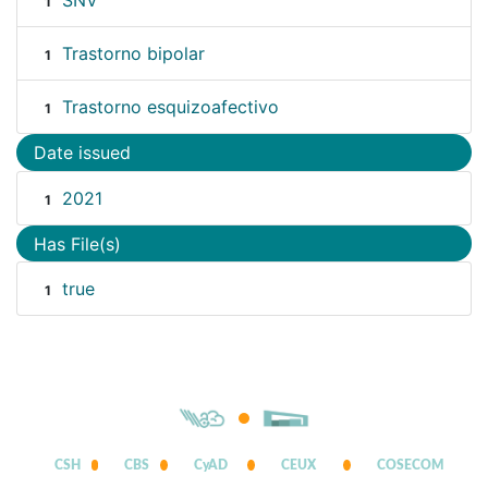
SNV
1
Trastorno bipolar
1
Trastorno esquizoafectivo
1
Date issued
2021
1
Has File(s)
true
1
CSH
CBS
CyAD
CEUX
COSECOM