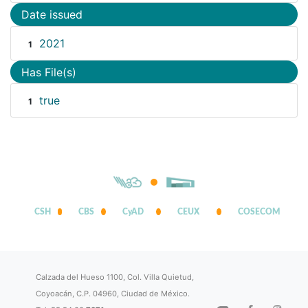
Date issued
2021
1
Has File(s)
true
1
CSH
CBS
CyAD
CEUX
COSECOM
Calzada del Hueso 1100, Col. Villa Quietud,
Coyoacán, C.P. 04960, Ciudad de México.