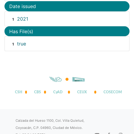
Date issued
2021
1
Has File(s)
true
1
CSH
CBS
CyAD
CEUX
COSECOM
Calzada del Hueso 1100, Col. Villa Quietud,
Coyoacán, C.P. 04960, Ciudad de México.