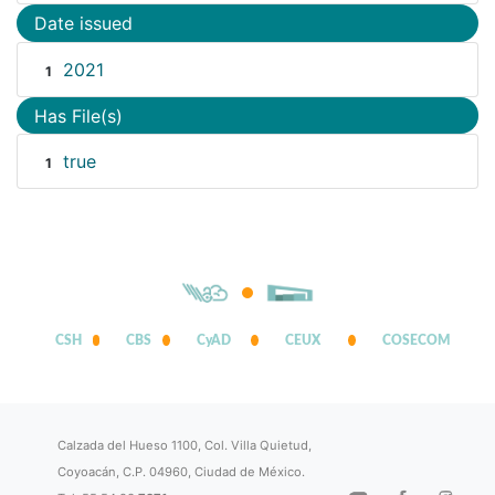
Date issued
2021
1
Has File(s)
true
1
CSH
CBS
CyAD
CEUX
COSECOM
Calzada del Hueso 1100, Col. Villa Quietud,
Coyoacán, C.P. 04960, Ciudad de México.