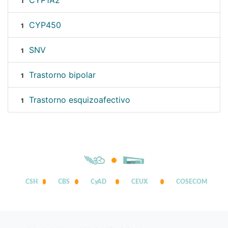
CYP1A2
1
CYP450
1
SNV
1
Trastorno bipolar
1
Trastorno esquizoafectivo
1
CSH
CBS
CyAD
CEUX
COSECOM