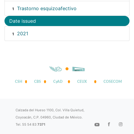
Trastorno esquizoafectivo
1
Date issued
2021
1
CSH
CBS
CyAD
CEUX
COSECOM
Calzada del Hueso 1100, Col. Villa Quietud,
Coyoacán, C.P. 04960, Ciudad de México.
Tel. 55 54 83
7371