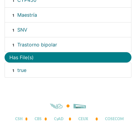
CYP450
1
Maestría
1
SNV
1
Trastorno bipolar
1
Has File(s)
true
1
CSH
CBS
CyAD
CEUX
COSECOM