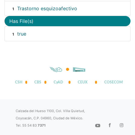
Trastorno esquizoafectivo
1
Has File(s)
true
1
CSH
CBS
CyAD
CEUX
COSECOM
Calzada del Hueso 1100, Col. Villa Quietud,
Coyoacán, C.P. 04960, Ciudad de México.
Tel. 55 54 83
7371