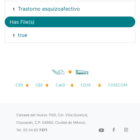
Trastorno esquizoafectivo
1
Has File(s)
true
1
CSH
CBS
CyAD
CEUX
COSECOM
Calzada del Hueso 1100, Col. Villa Quietud,
Coyoacán, C.P. 04960, Ciudad de México.
Tel. 55 54 83
7371