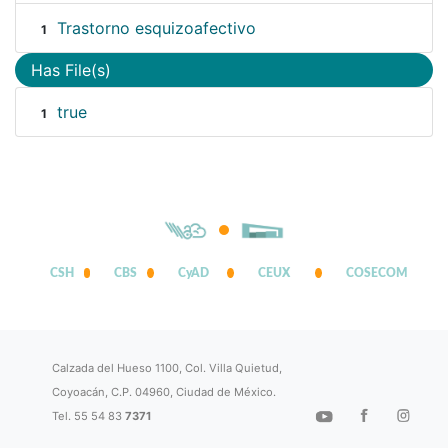
Trastorno esquizoafectivo
1
Has File(s)
true
1
CSH
CBS
CyAD
CEUX
COSECOM
Calzada del Hueso 1100, Col. Villa Quietud,
Coyoacán, C.P. 04960, Ciudad de México.
Tel. 55 54 83
7371