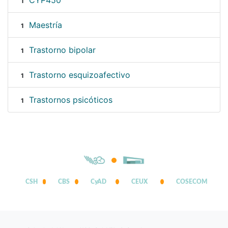
CYP450
1
Maestría
1
Trastorno bipolar
1
Trastorno esquizoafectivo
1
Trastornos psicóticos
1
CSH
CBS
CyAD
CEUX
COSECOM