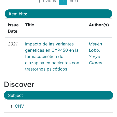
previous
1
next
Item hits:
Issue
Title
Author(s)
Date
2021
Impacto de las variantes
Mayén
genéticas en CYP450 en la
Lobo,
farmacocinética de
Yerye
clozapina en pacientes con
Gibrán
trastornos psicóticos
Discover
Subject
CNV
1