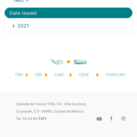
next >
Date issued
2021
1
CSH
CBS
CyAD
CEUX
COSECOM
Calzada del Hueso 1100, Col. Villa Quietud,
Coyoacán, C.P. 04960, Ciudad de México.
Tel. 55 54 83
7371