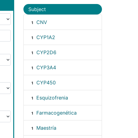
Subject
CNV
1
CYP1A2
1
CYP2D6
1
CYP3A4
1
CYP450
1
Esquizofrenia
1
Farmacogenética
1
Maestría
1