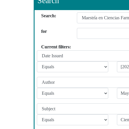
Search
Search:
for
Current filters: