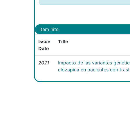
Item hits:
Issue
Title
Date
2021
Impacto de las variantes genéti
clozapina en pacientes con tras