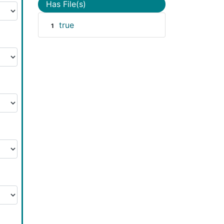
Has File(s)
true
1