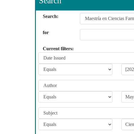
Search
Search:
for
Current filters: