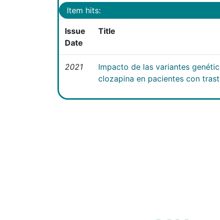
Item hits:
Issue
Title
Date
2021
Impacto de las variantes genéti
clozapina en pacientes con tras