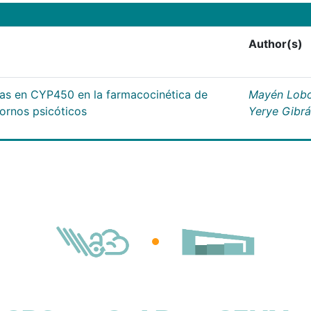
Author(s)
cas en CYP450 en la farmacocinética de
Mayén Lobo
tornos psicóticos
Yerye Gibr