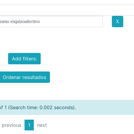
Add filters:
Ordenar resultados
of 1 (Search time: 0.002 seconds).
previous
1
next