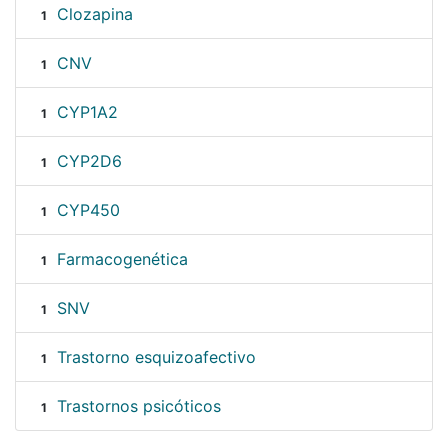
Clozapina
1
CNV
1
CYP1A2
1
CYP2D6
1
CYP450
1
Farmacogenética
1
SNV
1
Trastorno esquizoafectivo
1
Trastornos psicóticos
1