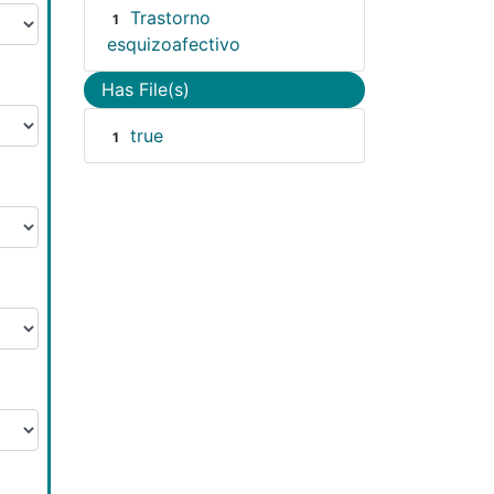
Trastorno
1
esquizoafectivo
Has File(s)
true
1