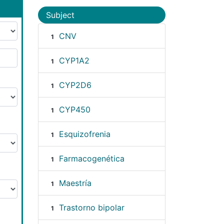
Subject
CNV
1
CYP1A2
1
CYP2D6
1
CYP450
1
Esquizofrenia
1
Farmacogenética
1
Maestría
1
Trastorno bipolar
1