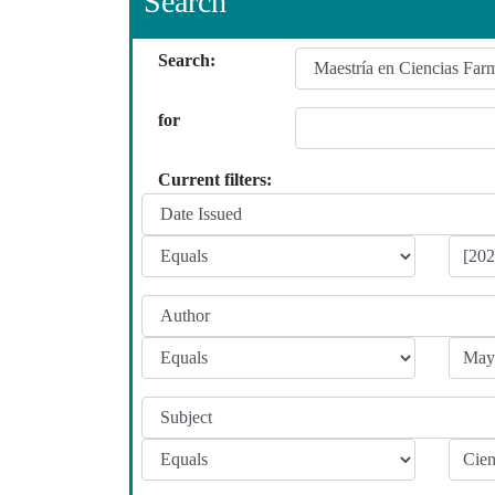
Search
Search:
for
Current filters: