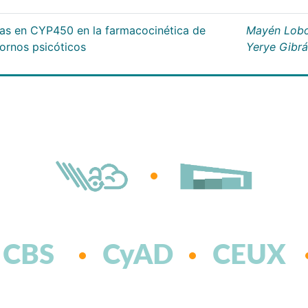
cas en CYP450 en la farmacocinética de
Mayén Lobo
tornos psicóticos
Yerye Gibr
CBS
CyAD
CEUX