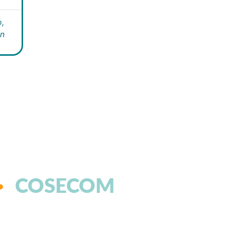
,
án
COSECOM