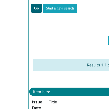
Start a new search
Results 1-1 
Item hits:
Issue
Title
Date