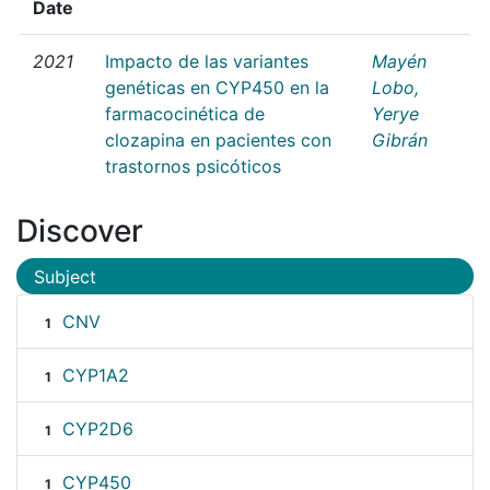
Date
2021
Impacto de las variantes
Mayén
genéticas en CYP450 en la
Lobo,
farmacocinética de
Yerye
clozapina en pacientes con
Gibrán
trastornos psicóticos
Discover
Subject
CNV
1
CYP1A2
1
CYP2D6
1
CYP450
1