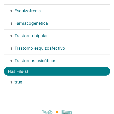
Esquizofrenia
1
Farmacogenética
1
Trastorno bipolar
1
Trastorno esquizoafectivo
1
Trastornos psicóticos
1
Has File(s)
true
1