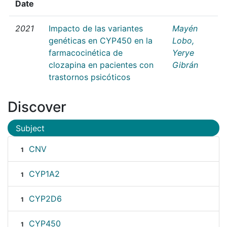
Date
2021
Impacto de las variantes
Mayén
genéticas en CYP450 en la
Lobo,
farmacocinética de
Yerye
clozapina en pacientes con
Gibrán
trastornos psicóticos
Discover
Subject
CNV
1
CYP1A2
1
CYP2D6
1
CYP450
1