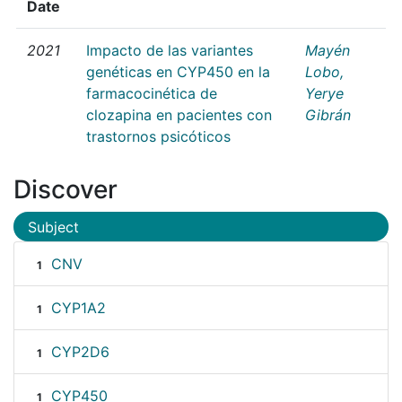
Date
2021
Impacto de las variantes
Mayén
genéticas en CYP450 en la
Lobo,
farmacocinética de
Yerye
clozapina en pacientes con
Gibrán
trastornos psicóticos
Discover
Subject
CNV
1
CYP1A2
1
CYP2D6
1
CYP450
1