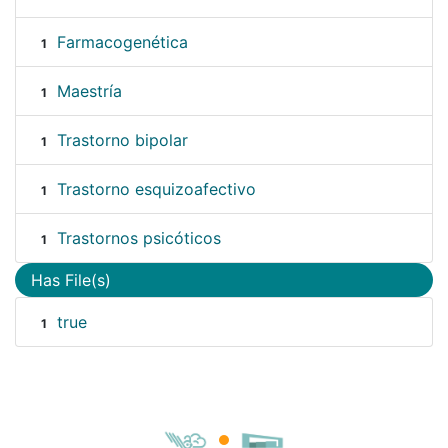
Farmacogenética
1
Maestría
1
Trastorno bipolar
1
Trastorno esquizoafectivo
1
Trastornos psicóticos
1
Has File(s)
true
1