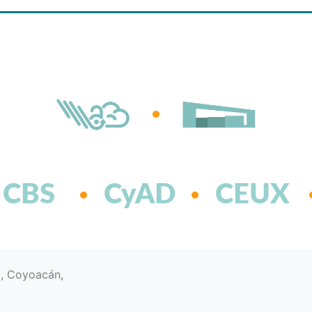
CBS
CyAD
CEUX
d, Coyoacán,