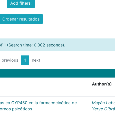
Add filters:
Ordenar resultados
of 1 (Search time: 0.002 seconds).
previous
1
next
Author(s)
cas en CYP450 en la farmacocinética de
Mayén Lobo
tornos psicóticos
Yerye Gibr