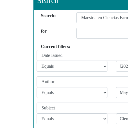
Search
Search:
for
Current filters: