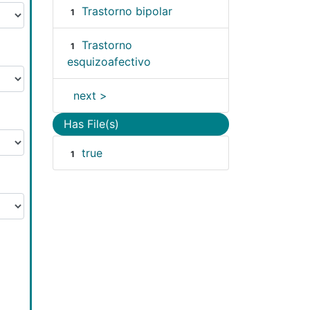
Trastorno bipolar
1
Trastorno
1
esquizoafectivo
next >
Has File(s)
true
1