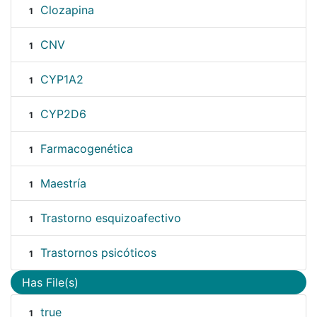
Clozapina
1
CNV
1
CYP1A2
1
CYP2D6
1
Farmacogenética
1
Maestría
1
Trastorno esquizoafectivo
1
Trastornos psicóticos
1
Has File(s)
true
1