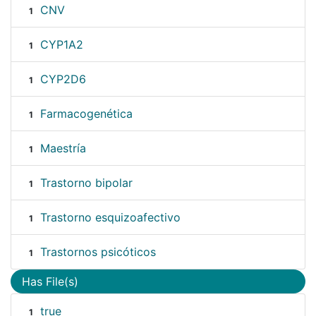
CNV
1
CYP1A2
1
CYP2D6
1
Farmacogenética
1
Maestría
1
Trastorno bipolar
1
Trastorno esquizoafectivo
1
Trastornos psicóticos
1
Has File(s)
true
1