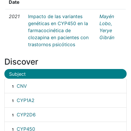
Date
2021
Impacto de las variantes
Mayén
genéticas en CYP450 en la
Lobo,
farmacocinética de
Yerye
clozapina en pacientes con
Gibrán
trastornos psicóticos
Discover
Subject
CNV
1
CYP1A2
1
CYP2D6
1
CYP450
1