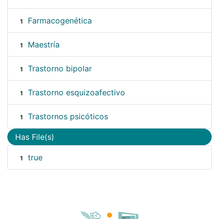
Farmacogenética
1
Maestría
1
Trastorno bipolar
1
Trastorno esquizoafectivo
1
Trastornos psicóticos
1
Has File(s)
true
1