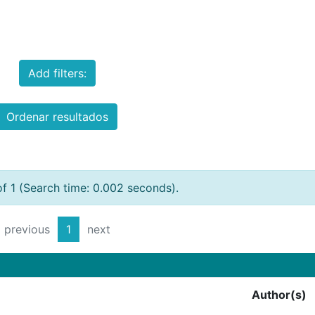
Add filters:
Ordenar resultados
of 1 (Search time: 0.002 seconds).
previous
1
next
Author(s)