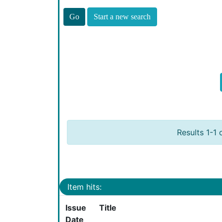
Start a new search
Results 1-1 
Item hits:
Issue
Title
Date