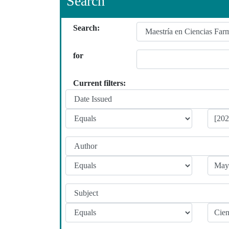
Search
Search:
for
Current filters: