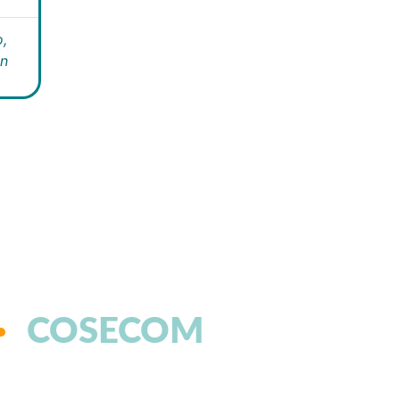
,
án
COSECOM