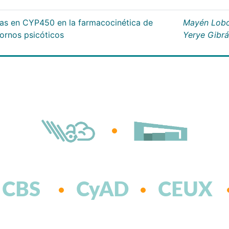
cas en CYP450 en la farmacocinética de
Mayén Lobo
tornos psicóticos
Yerye Gibr
CBS
CyAD
CEUX