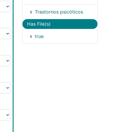
Trastornos psicóticos
1
Has File(s)
true
1