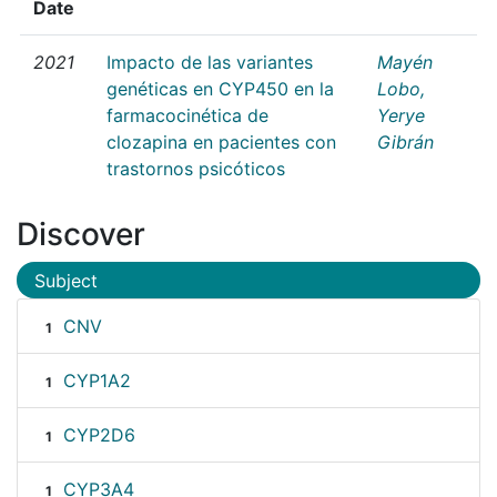
Date
2021
Impacto de las variantes
Mayén
genéticas en CYP450 en la
Lobo,
farmacocinética de
Yerye
clozapina en pacientes con
Gibrán
trastornos psicóticos
Discover
Subject
CNV
1
CYP1A2
1
CYP2D6
1
CYP3A4
1