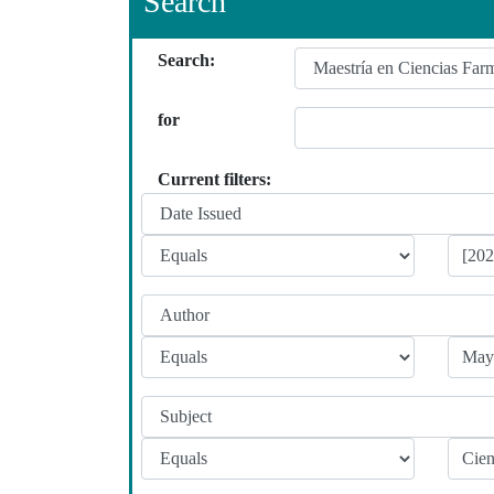
Search
Search:
for
Current filters: