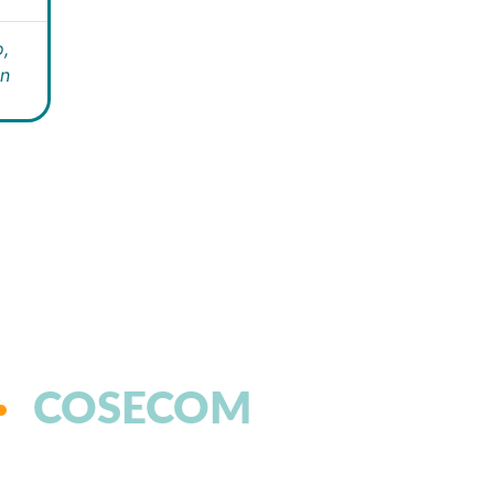
,
án
COSECOM