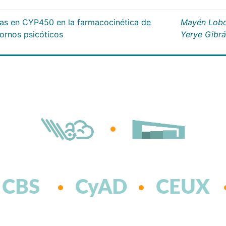
cas en CYP450 en la farmacocinética de
Mayén Lobo
tornos psicóticos
Yerye Gibr
CBS
CyAD
CEUX