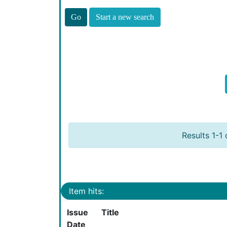
Start a new search
Results 1-1 
Item hits:
Issue
Title
Date