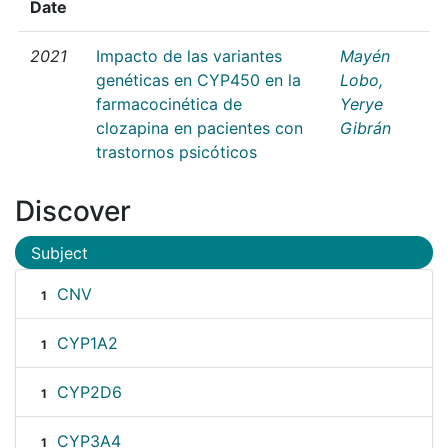
Date
2021
Impacto de las variantes
Mayén
genéticas en CYP450 en la
Lobo,
farmacocinética de
Yerye
clozapina en pacientes con
Gibrán
trastornos psicóticos
Discover
Subject
CNV
1
CYP1A2
1
CYP2D6
1
CYP3A4
1