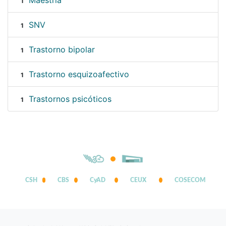
Maestría
1
SNV
1
Trastorno bipolar
1
Trastorno esquizoafectivo
1
Trastornos psicóticos
1
CSH
CBS
CyAD
CEUX
COSECOM