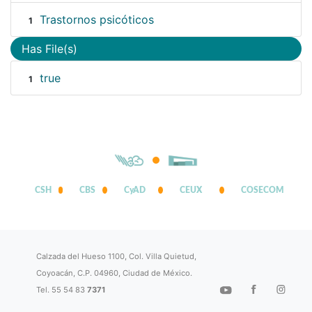
Trastornos psicóticos
1
Has File(s)
true
1
CSH
CBS
CyAD
CEUX
COSECOM
Calzada del Hueso 1100, Col. Villa Quietud,
Coyoacán, C.P. 04960, Ciudad de México.
Tel. 55 54 83
7371