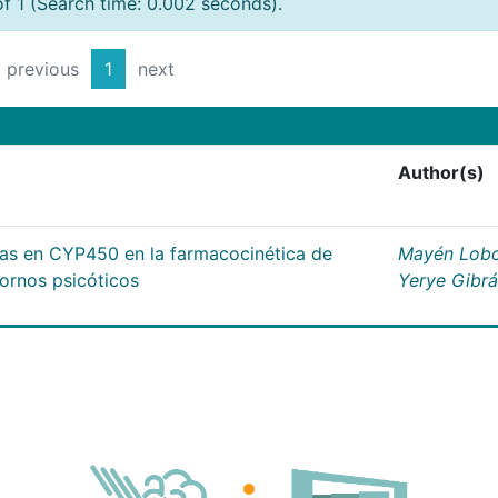
of 1 (Search time: 0.002 seconds).
previous
1
next
Author(s)
cas en CYP450 en la farmacocinética de
Mayén Lobo
tornos psicóticos
Yerye Gibr