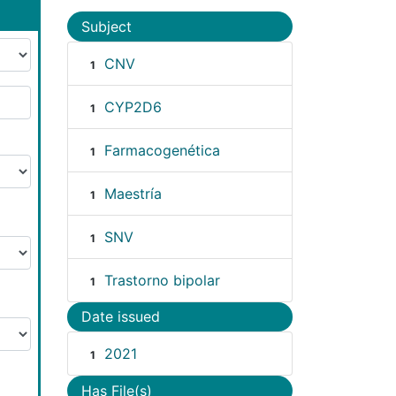
Subject
CNV
1
CYP2D6
1
Farmacogenética
1
Maestría
1
SNV
1
Trastorno bipolar
1
Date issued
2021
1
Has File(s)