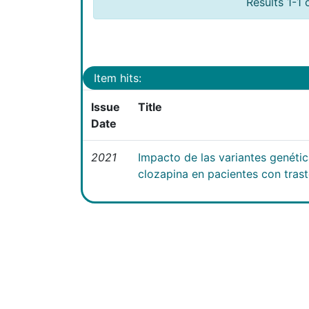
Results 1-1 
Item hits:
Issue
Title
Date
2021
Impacto de las variantes genéti
clozapina en pacientes con tras