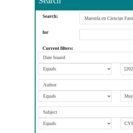
Search
Search:
for
Current filters: