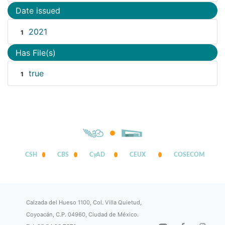
Date issued
2021
1
Has File(s)
true
1
CSH
CBS
CyAD
CEUX
COSECOM
Calzada del Hueso 1100, Col. Villa Quietud,
Coyoacán, C.P. 04960, Ciudad de México.