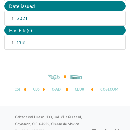
Date issued
2021
1
Has File(s)
true
1
CSH
CBS
CyAD
CEUX
COSECOM
Calzada del Hueso 1100, Col. Villa Quietud,
Coyoacán, C.P. 04960, Ciudad de México.