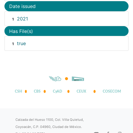
Date issued
2021
1
Has File(s)
true
1
CSH
CBS
CyAD
CEUX
COSECOM
Calzada del Hueso 1100, Col. Villa Quietud,
Coyoacán, C.P. 04960, Ciudad de México.