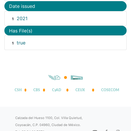
Date issued
2021
1
Has File(s)
true
1
CSH
CBS
CyAD
CEUX
COSECOM
Calzada del Hueso 1100, Col. Villa Quietud,
Coyoacán, C.P. 04960, Ciudad de México.