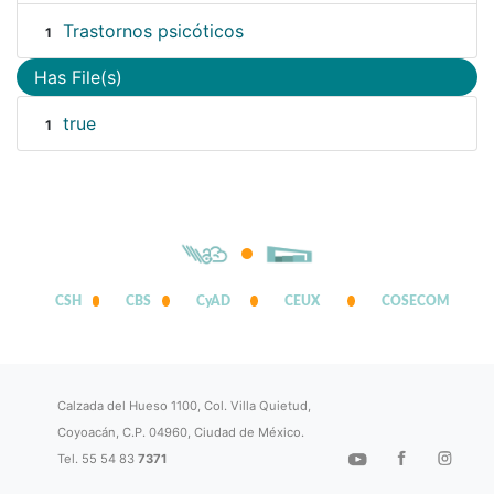
Trastornos psicóticos
1
Has File(s)
true
1
CSH
CBS
CyAD
CEUX
COSECOM
Calzada del Hueso 1100, Col. Villa Quietud,
Coyoacán, C.P. 04960, Ciudad de México.
Tel. 55 54 83
7371