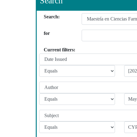
Search
Search:
for
Current filters: