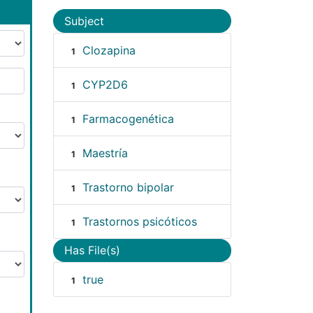
Subject
Clozapina
1
CYP2D6
1
Farmacogenética
1
Maestría
1
Trastorno bipolar
1
Trastornos psicóticos
1
Has File(s)
true
1