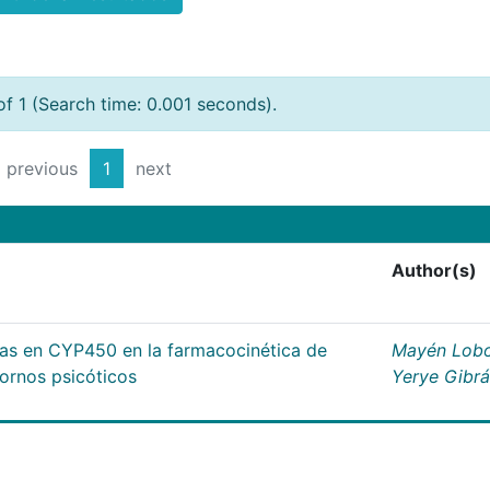
of 1 (Search time: 0.001 seconds).
previous
1
next
Author(s)
cas en CYP450 en la farmacocinética de
Mayén Lobo
tornos psicóticos
Yerye Gibr