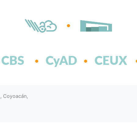
CBS
CyAD
CEUX
d, Coyoacán,