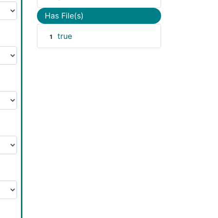
Has File(s)
true
1