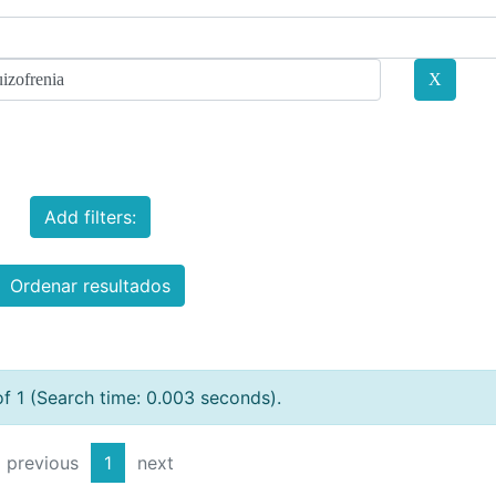
Add filters:
Ordenar resultados
of 1 (Search time: 0.003 seconds).
previous
1
next