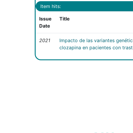
Item hits:
Issue
Title
Date
2021
Impacto de las variantes genéti
clozapina en pacientes con tras