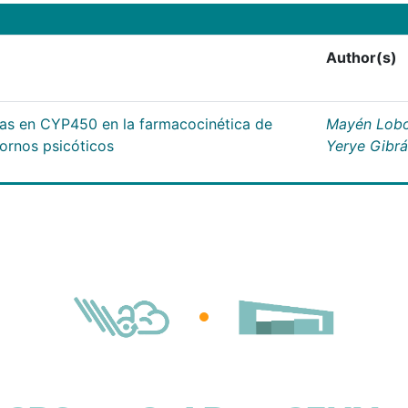
Author(s)
cas en CYP450 en la farmacocinética de
Mayén Lobo
tornos psicóticos
Yerye Gibr