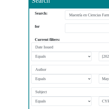
Search
Search:
for
Current filters: