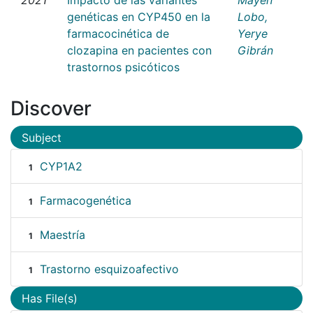
genéticas en CYP450 en la
Lobo,
farmacocinética de
Yerye
clozapina en pacientes con
Gibrán
trastornos psicóticos
Discover
Subject
CYP1A2
1
Farmacogenética
1
Maestría
1
Trastorno esquizoafectivo
1
Has File(s)