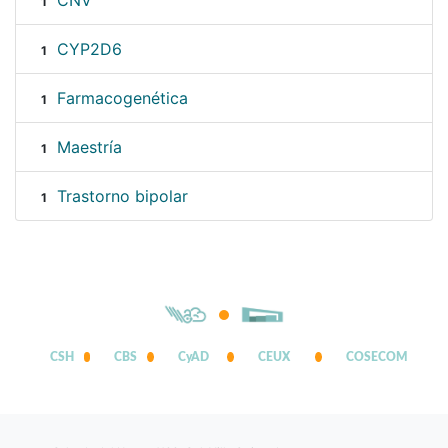
CNV
1
CYP2D6
1
Farmacogenética
1
Maestría
1
Trastorno bipolar
1
CSH
CBS
CyAD
CEUX
COSECOM