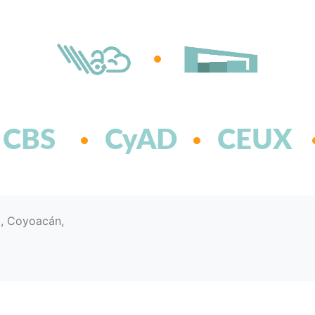
CBS
CyAD
CEUX
d, Coyoacán,