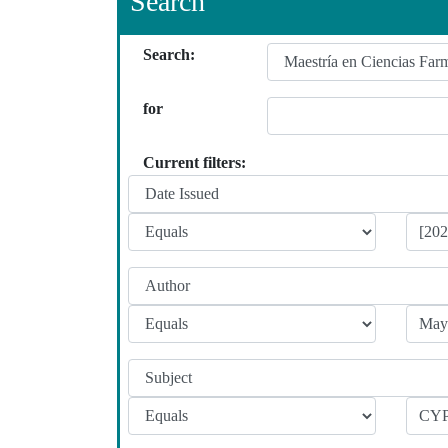
Search
Search:
for
Current filters: