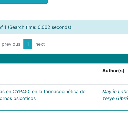
of 1 (Search time: 0.002 seconds).
previous
1
next
Author(s)
cas en CYP450 en la farmacocinética de
Mayén Lobo
tornos psicóticos
Yerye Gibr