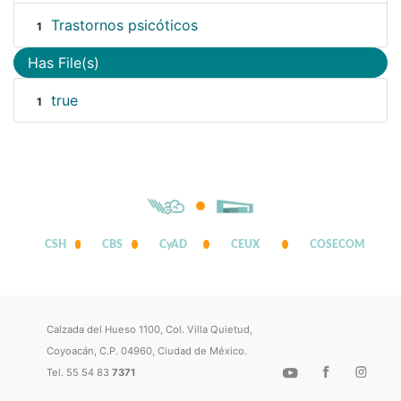
Trastornos psicóticos
1
Has File(s)
true
1
CSH
CBS
CyAD
CEUX
COSECOM
Calzada del Hueso 1100, Col. Villa Quietud,
Coyoacán, C.P. 04960, Ciudad de México.
Tel. 55 54 83
7371