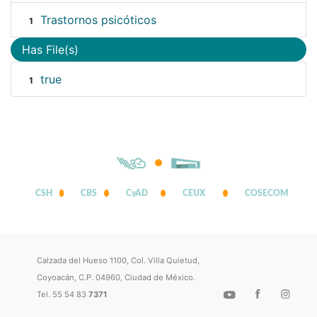
Trastornos psicóticos
1
Has File(s)
true
1
CSH
CBS
CyAD
CEUX
COSECOM
Calzada del Hueso 1100, Col. Villa Quietud,
Coyoacán, C.P. 04960, Ciudad de México.
Tel. 55 54 83
7371