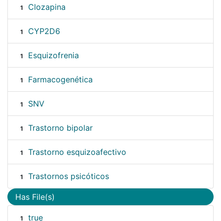
Clozapina
1
CYP2D6
1
Esquizofrenia
1
Farmacogenética
1
SNV
1
Trastorno bipolar
1
Trastorno esquizoafectivo
1
Trastornos psicóticos
1
Has File(s)
true
1